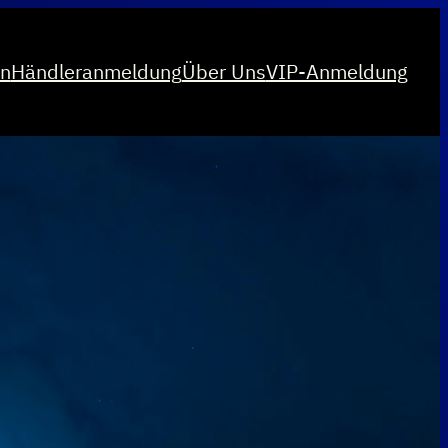
on
Händleranmeldung
Über Uns
VIP-Anmeldung