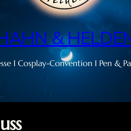
HAHN & HELDE
se I Cosplay-Convention I Pen & Pa
uss