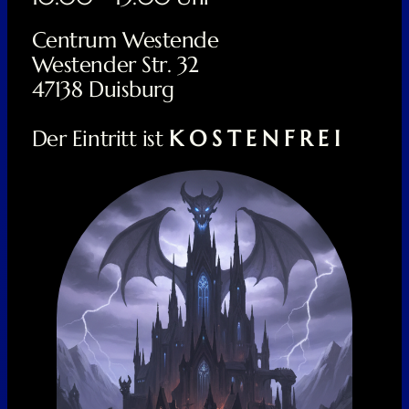
Centrum Westende
Westender Str. 32
47138 Duisburg
Der Eintritt ist
K O S T E N F R E I