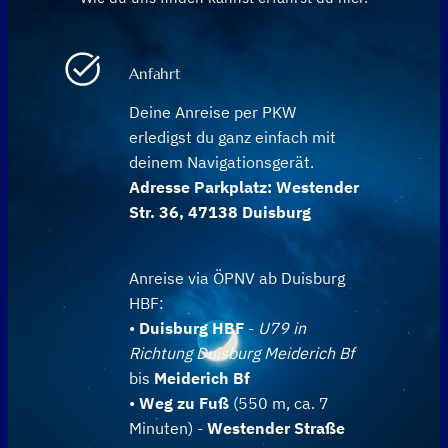
Anfahrt
Deine Anreise per PKW
erledigst du ganz einfach mit
deinem Navigationsgerät.
Adresse Parkplatz: Westender
Str. 36, 47138 Duisburg
Anreise via ÖPNV ab Duisburg
HBF:
•
Duisburg HBF
-
U79 in
Richtung Duisburg Meiderich Bf
bis
Meiderich Bf
•
Weg zu Fuß
(550 m, ca. 7
Minuten) -
Westender Straße